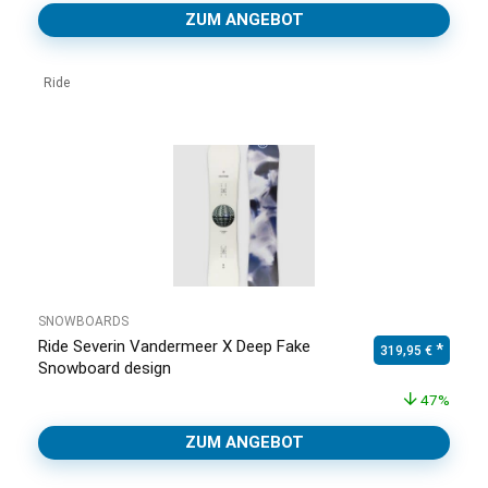
ZUM ANGEBOT
Ride
SNOWBOARDS
Ride Severin Vandermeer X Deep Fake
Ursprünglicher Pr
Aktuell
319,95
€
Snowboard design
47%
ZUM ANGEBOT