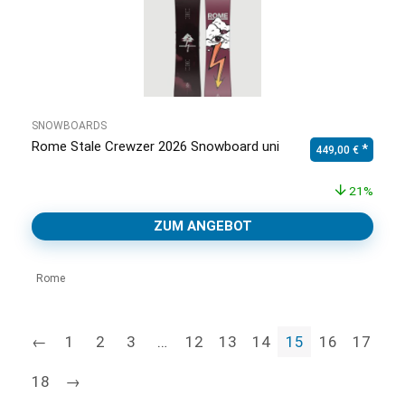
SNOWBOARDS
Rome Stale Crewzer 2026 Snowboard uni
Ursprünglicher Pr
Aktuell
449,00
€
21%
ZUM ANGEBOT
Rome
←
1
2
3
…
12
13
14
15
16
17
18
→