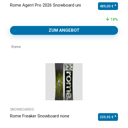
Rome Agent Pro 2026 Snowboard uni
Ursprünglicher Pr
Aktuell
489,00
€
18%
ZUM ANGEBOT
Rome
SNOWBOARDS
Rome Freaker Snowboard none
Ursprünglicher Pr
Aktuell
339,95
€