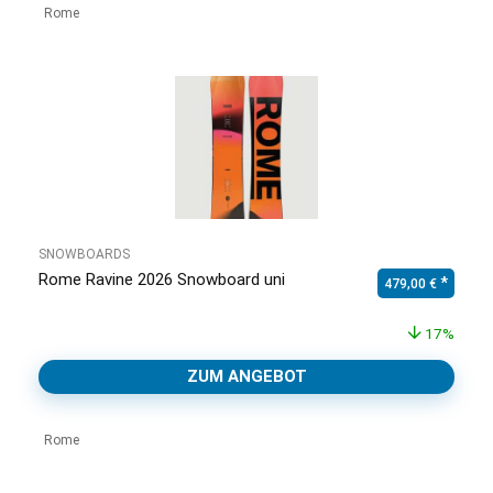
Rome
SNOWBOARDS
Rome Ravine 2026 Snowboard uni
Ursprünglicher Pr
Aktuell
479,00
€
17%
ZUM ANGEBOT
Rome