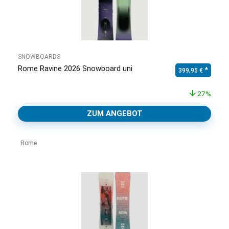
SNOWBOARDS
Rome Ravine 2026 Snowboard uni
Ursprünglicher Pr
Aktuell
399,95
€
27%
ZUM ANGEBOT
Rome