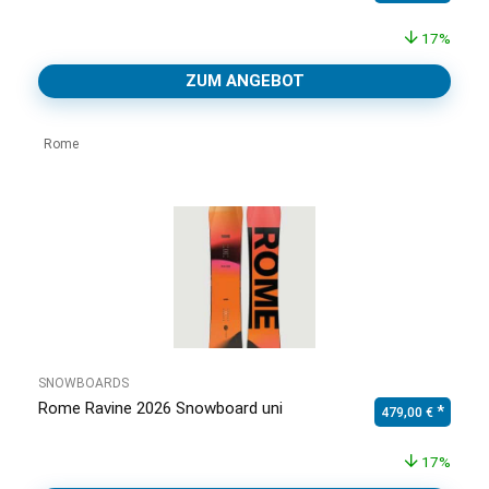
17%
ZUM ANGEBOT
Rome
SNOWBOARDS
Rome Ravine 2026 Snowboard uni
Ursprünglicher Pr
Aktuell
479,00
€
17%