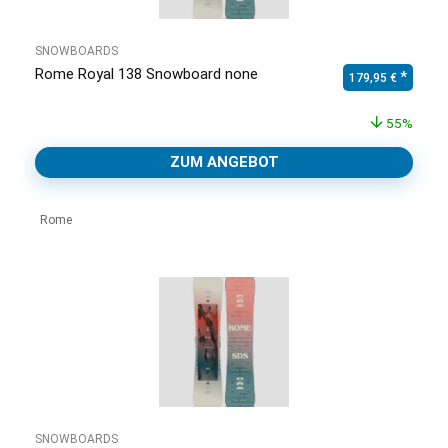
SNOWBOARDS
Rome Royal 138 Snowboard none
Ursprünglicher Pr
Aktuell
179,95
€
55%
ZUM ANGEBOT
Rome
SNOWBOARDS