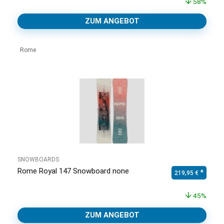
58%
ZUM ANGEBOT
Rome
SNOWBOARDS
Rome Royal 147 Snowboard none
Ursprünglicher Pr
Aktuell
219,95
€
45%
ZUM ANGEBOT