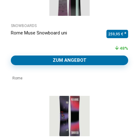
SNOWBOARDS
Rome Muse Snowboard uni
Ursprünglicher Pr
Aktuell
259,95
€
48%
ZUM ANGEBOT
Rome