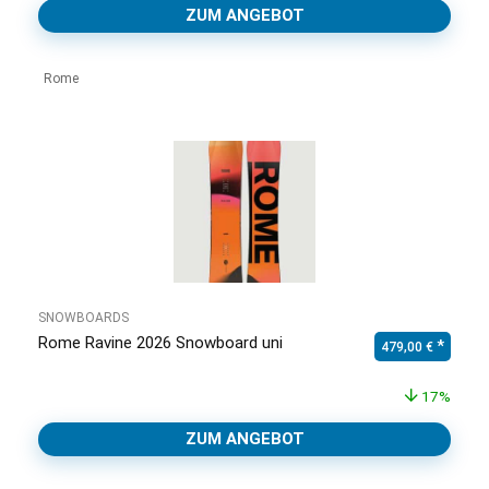
ZUM ANGEBOT
Rome
SNOWBOARDS
Rome Ravine 2026 Snowboard uni
Ursprünglicher Pr
Aktuell
479,00
€
17%
ZUM ANGEBOT