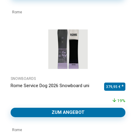
Rome
SNOWBOARDS
Rome Service Dog 2026 Snowboard uni
Ursprünglicher Pr
Aktuell
379,95
€
19%
ZUM ANGEBOT
Rome