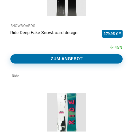
SNOWBOARDS
Ride Deep Fake Snowboard design
Ursprünglicher Pr
Aktuell
379,95
€
45%
ZUM ANGEBOT
Ride