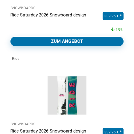
SNOWBOARDS
Ride Saturday 2026 Snowboard design
Ursprünglicher Pr
Aktuell
389,95
€
19%
ZUM ANGEBOT
Ride
SNOWBOARDS
Ride Saturday 2026 Snowboard design
Ursprünglicher Pr
Aktuell
389,95
€