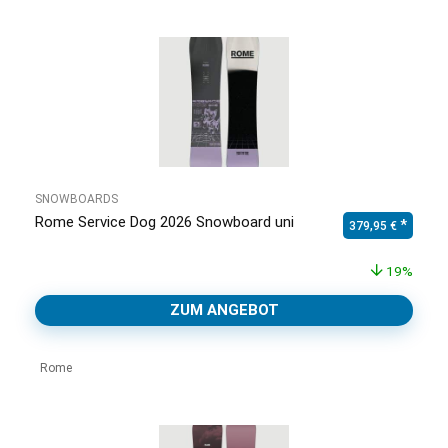
SNOWBOARDS
Rome Service Dog 2026 Snowboard uni
Ursprünglicher Pr
Aktuell
379,95
€
19%
ZUM ANGEBOT
Rome