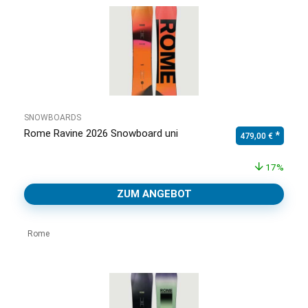
SNOWBOARDS
Rome Ravine 2026 Snowboard uni
Ursprünglicher Pr
Aktuell
479,00
€
17%
ZUM ANGEBOT
Rome