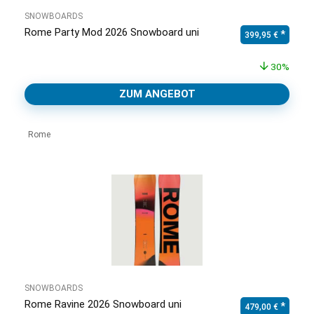
SNOWBOARDS
Rome Party Mod 2026 Snowboard uni
Ursprünglicher Pr
Aktuell
399,95
€
30%
ZUM ANGEBOT
Rome
SNOWBOARDS
Rome Ravine 2026 Snowboard uni
Ursprünglicher Pr
Aktuell
479,00
€