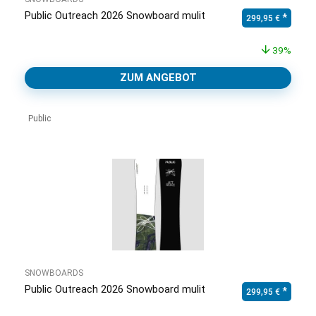
Public Outreach 2026 Snowboard mulit
Ursprünglicher Pr
Aktuell
299,95
€
39%
ZUM ANGEBOT
Public
SNOWBOARDS
Public Outreach 2026 Snowboard mulit
Ursprünglicher Pr
Aktuell
299,95
€