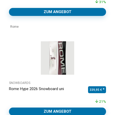
31%
ZUM ANGEBOT
Rome
SNOWBOARDS
Rome Hype 2026 Snowboard uni
Ursprünglicher Pr
Aktuell
339,95
€
21%
ZUM ANGEBOT