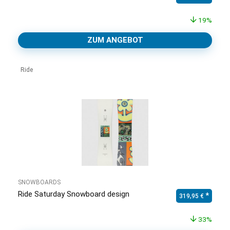
19%
ZUM ANGEBOT
Ride
SNOWBOARDS
Ride Saturday Snowboard design
Ursprünglicher Pr
Aktuell
319,95
€
33%