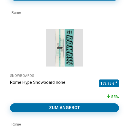
Rome
SNOWBOARDS
Rome Hype Snowboard none
Ursprünglicher Pr
Aktuell
179,95
€
55%
ZUM ANGEBOT
Rome