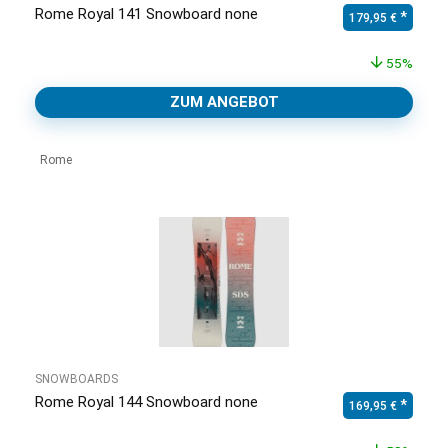
Rome Royal 141 Snowboard none
Ursprünglicher Pr
Aktuell
179,95
€
55%
ZUM ANGEBOT
Rome
SNOWBOARDS
Rome Royal 144 Snowboard none
Ursprünglicher Pr
Aktuell
169,95
€