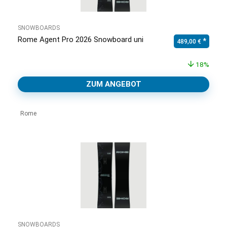
SNOWBOARDS
Rome Agent Pro 2026 Snowboard uni
Ursprünglicher Pr
Aktuell
489,00
€
18%
ZUM ANGEBOT
Rome
SNOWBOARDS