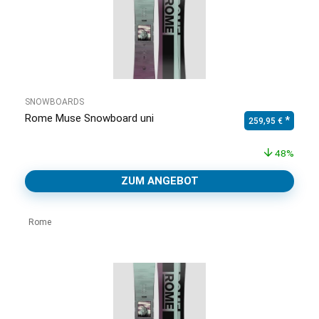
SNOWBOARDS
Rome Muse Snowboard uni
Ursprünglicher Pr
Aktuell
259,95
€
48%
ZUM ANGEBOT
Rome