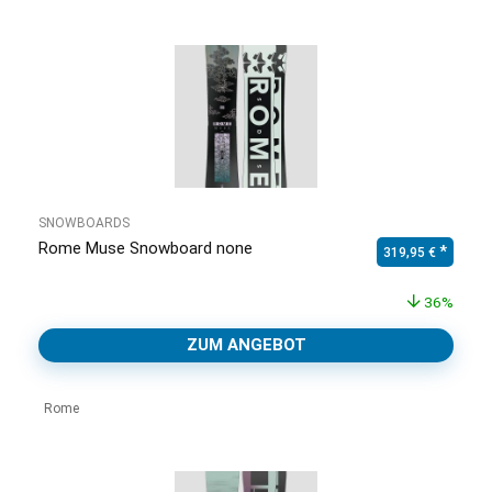
SNOWBOARDS
Rome Muse Snowboard none
Ursprünglicher Pr
Aktuell
319,95
€
36%
ZUM ANGEBOT
Rome