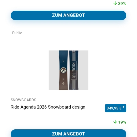
39%
ZUM ANGEBOT
Public
SNOWBOARDS
Ride Agenda 2026 Snowboard design
Ursprünglicher Pr
Aktuell
349,95
€
19%
ZUM ANGEBOT