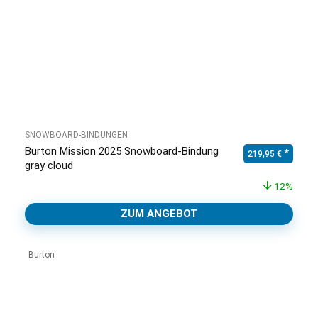
SNOWBOARD-BINDUNGEN
Burton Mission 2025 Snowboard-Bindung
Ursprünglicher Pr
Aktuell
219,95
€
gray cloud
12%
ZUM ANGEBOT
Burton