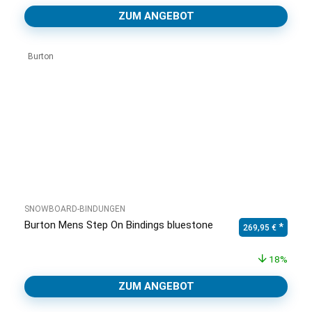
ZUM ANGEBOT
Burton
SNOWBOARD-BINDUNGEN
Burton Mens Step On Bindings bluestone
Ursprünglicher Pr
Aktuell
269,95
€
18%
ZUM ANGEBOT