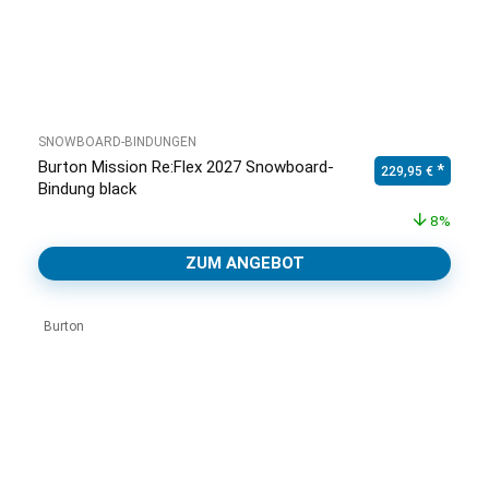
SNOWBOARD-BINDUNGEN
Burton Mission Re:Flex 2027 Snowboard-
Ursprünglicher Pr
Aktuell
229,95
€
Bindung black
8%
ZUM ANGEBOT
Burton