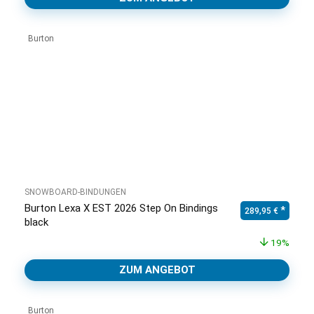
Burton
SNOWBOARD-BINDUNGEN
Burton Lexa X EST 2026 Step On Bindings
Ursprünglicher Pr
Aktuell
289,95
€
black
19%
ZUM ANGEBOT
Burton