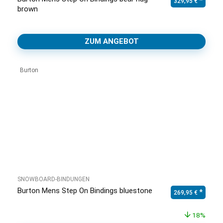
329,95
€
brown
ZUM ANGEBOT
Burton
SNOWBOARD-BINDUNGEN
Burton Mens Step On Bindings bluestone
Ursprünglicher Pr
Aktuell
269,95
€
18%