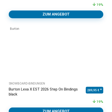
19%
ZUM ANGEBOT
Burton
SNOWBOARD-BINDUNGEN
Burton Lexa X EST 2026 Step On Bindings
Ursprünglicher Pr
Aktuell
289,95
€
black
19%
ZUM ANGEBOT