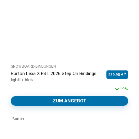
SNOWBOARD-BINDUNGEN
Burton Lexa X EST 2026 Step On Bindings
Ursprünglicher Pr
Aktuell
289,95
€
lightl / blck
19%
ZUM ANGEBOT
Burton