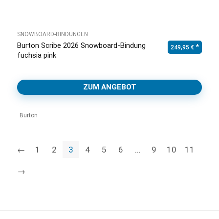
SNOWBOARD-BINDUNGEN
Burton Scribe 2026 Snowboard-Bindung
249,95
€
fuchsia pink
ZUM ANGEBOT
Burton
←
1
2
3
4
5
6
…
9
10
11
→