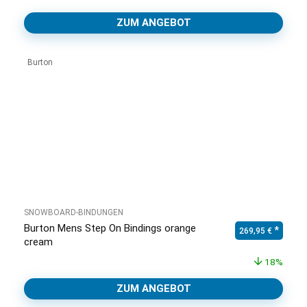
ZUM ANGEBOT
Burton
SNOWBOARD-BINDUNGEN
Burton Mens Step On Bindings orange
Ursprünglicher Pr
Aktuell
269,95
€
cream
18%
ZUM ANGEBOT