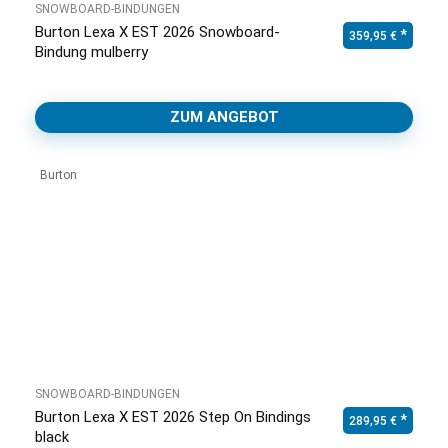
SNOWBOARD-BINDUNGEN
Burton Lexa X EST 2026 Snowboard-
359,95
€
Bindung mulberry
ZUM ANGEBOT
Burton
SNOWBOARD-BINDUNGEN
Burton Lexa X EST 2026 Step On Bindings
Ursprünglicher Pr
Aktuell
289,95
€
black